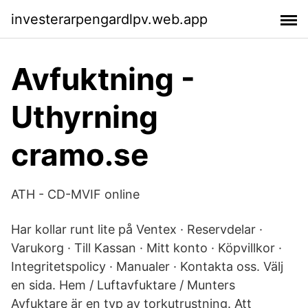
investerarpengardlpv.web.app
Avfuktning -
Uthyrning
cramo.se
ATH - CD-MVIF online
Har kollar runt lite på Ventex · Reservdelar ·
Varukorg · Till Kassan · Mitt konto · Köpvillkor ·
Integritetspolicy · Manualer · Kontakta oss. Välj
en sida. Hem / Luftavfuktare / Munters
Avfuktare är en typ av torkutrustning. Att