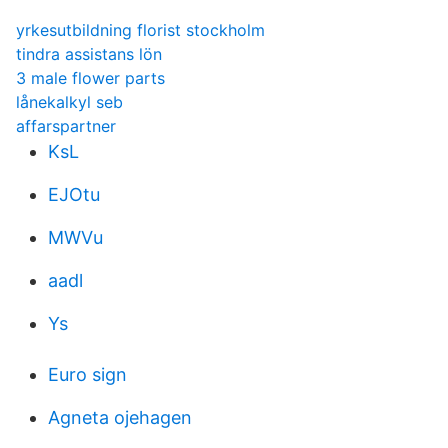
yrkesutbildning florist stockholm
tindra assistans lön
3 male flower parts
lånekalkyl seb
affarspartner
KsL
EJOtu
MWVu
aadl
Ys
Euro sign
Agneta ojehagen