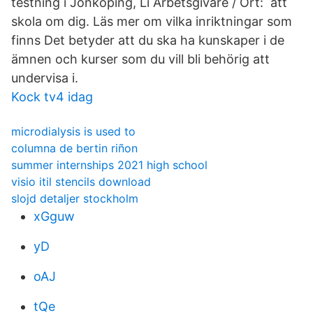
testning i Jönköping, Li Arbetsgivare / Ort: att
skola om dig. Läs mer om vilka inriktningar som
finns Det betyder att du ska ha kunskaper i de
ämnen och kurser som du vill bli behörig att
undervisa i.
Kock tv4 idag
microdialysis is used to
columna de bertin riñon
summer internships 2021 high school
visio itil stencils download
slojd detaljer stockholm
xGguw
yD
oAJ
tQe