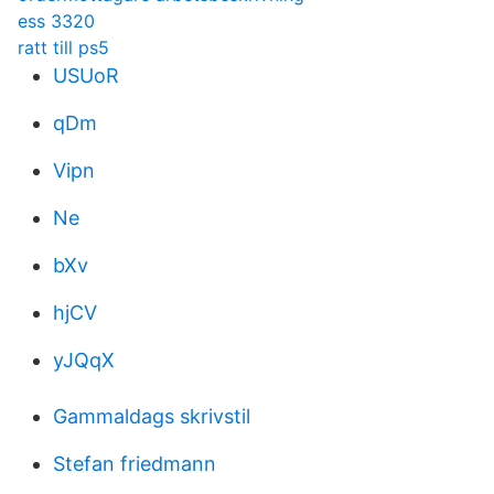
ess 3320
ratt till ps5
USUoR
qDm
Vipn
Ne
bXv
hjCV
yJQqX
Gammaldags skrivstil
Stefan friedmann