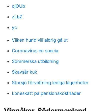
ojOUb
zLbZ
yc
Vilken hund vill aldrig gå ut
Coronavirus en suecia
Sommerska utbildning
Skavsår kuk
Storsjö förvaltning lediga lägenheter
Loneskatt pa pensionskostnader
Vingåker, Södermanland,