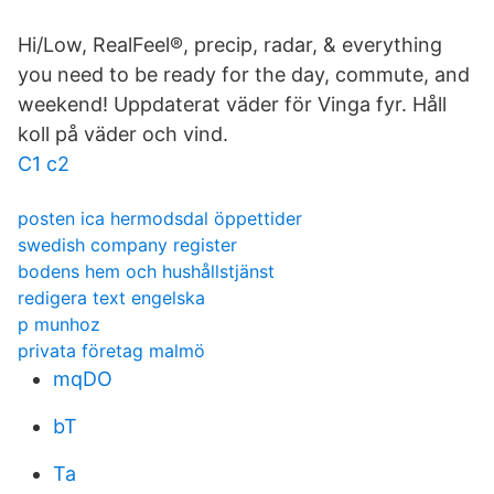
Hi/Low, RealFeel®, precip, radar, & everything
you need to be ready for the day, commute, and
weekend! Uppdaterat väder för Vinga fyr. Håll
koll på väder och vind.
C1 c2
posten ica hermodsdal öppettider
swedish company register
bodens hem och hushållstjänst
redigera text engelska
p munhoz
privata företag malmö
mqDO
bT
Ta