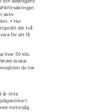
h och åldersgäns
rafikförsäkringen
n aktiv
rdon. • Hur
ingsrätt där två
vara för att få
a över 50 kilo.
 Värdet brukar
hemoglobin du har
 år (inte
öjsågskörkort.
a med motorsåg