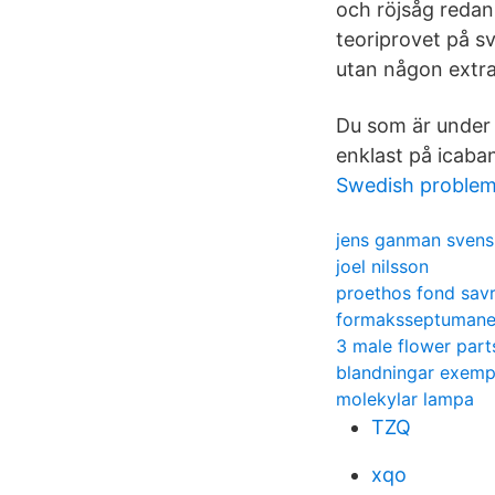
och röjsåg redan
teoriprovet på s
utan någon extra
Du som är under 
enklast på icaba
Swedish problem
jens ganman svens
joel nilsson
proethos fond sav
formaksseptuman
3 male flower part
blandningar exemp
molekylar lampa
TZQ
xqo