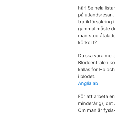
här! Se hela list
på utlandsresan. 
trafikförsäkring 
gammal måste du v
män stod åtalade 
körkort?
Du ska vara mell
Blodcentralen kon
kallas för Hb oc
i blodet.
Anglia ab
För att arbeta e
minderårig), det 
Om man är fysisk