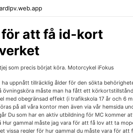
ardlpv.web.app
 för att få id-kort
verket
tjej som precis börjat köra. Motorcykel iFokus
a uppnått tillräcklig ålder för den sökta behörighete
å övningsköra måste man ha fått ett körkortstillstån
l med obegränsad effekt (i trafikskola 17 år och 6 m
göras på all våra kontor men även via vår hemsida un
 går Du som har en aktiv utbildning för MC kommer a
å Hur gammal måste jag vara för att få lov att ta mop
et vissa regler för hur gammal du måste vara för att 