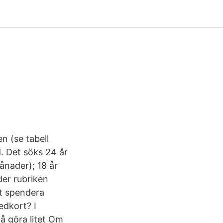
n (se tabell
d. Det söks 24 år
ånader); 18 år
der rubriken
tt spendera
edkort? I
få göra litet Om