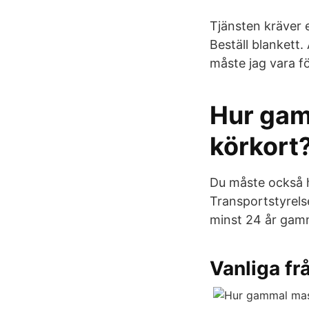
Tjänsten kräver e
Beställ blankett.
måste jag vara f
Hur gam
körkort
Du måste också ha
Transportstyrels
minst 24 år gamm
Vanliga fr