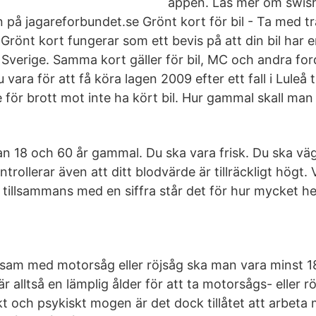
appen. Läs mer om swis
an på jagareforbundet.se Grönt kort för bil - Ta med t
Grönt kort fungerar som ett bevis på att din bil har e
i Sverige. Samma kort gäller för bil, MC och andra fo
ara för att få köra lagen 2009 efter ett fall i Luleå t
för brott mot inte ha kört bil. Hur gammal skall man 
an 18 och 60 år gammal. Du ska vara frisk. Du ska väg
trollerar även att ditt blodvärde är tillräckligt högt.
h tillsammans med en siffra står det för hur mycket 
nsam med motorsåg eller röjsåg ska man vara minst 18
är alltså en lämplig ålder för att ta motorsågs- eller r
t och psykiskt mogen är det dock tillåtet att arbet