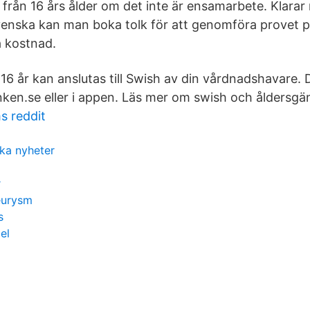
 från 16 års ålder om det inte är ensamarbete. Klarar
venska kan man boka tolk för att genomföra provet 
 kostnad.
16 år kan anslutas till Swish av din vårdnadshavare. 
nken.se eller i appen. Läs mer om swish och åldersgä
s reddit
ka nyheter
r
eurysm
s
el