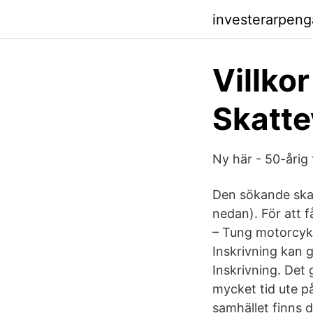
investerarpeng
Villkor
Skatte
Ny här - 50-årig 
Den sökande ska h
nedan). För att f
– Tung motorcyke
Inskrivning kan 
Inskrivning. Det
mycket tid ute p
samhället finns d