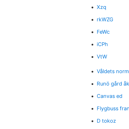
Xzq
rkWZG
FeWc
iCPh
VtW
Våldets norm
Runö gård å
Canvas ed
Flygbuss fran
D tokoz