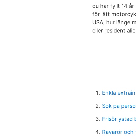
du har fyllt 14 å
för lätt motorcyk
USA, hur länge m
eller resident ali
Enkla extrai
Sok pa pers
Frisör ystad 
Ravaror och 