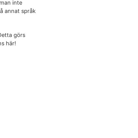
 man inte
på annat språk
Detta görs
ns här!