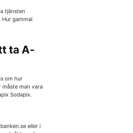
ia tjänsten
t. Hur gammal
t ta A-
Läs om hur
år måste man vara
apix Sodapix.
banken.se eller i