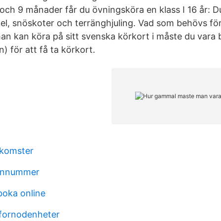
r och 9 månader får du övningsköra en klass I 16 år: D
el, snöskoter och terränghjuling. Vad som behövs för 
an kan köra på sitt svenska körkort i måste du vara 
en) för att få ta körkort.
nkomster
onnummer
boka online
fornodenheter