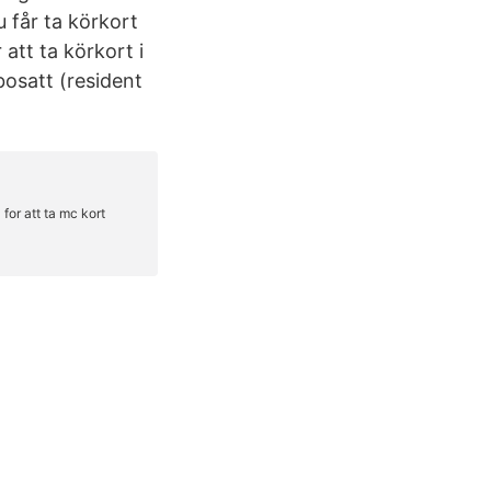
u får ta körkort
att ta körkort i
bosatt (resident