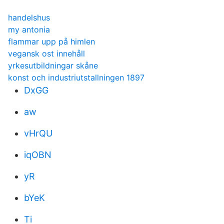
handelshus
my antonia
flammar upp på himlen
vegansk ost innehåll
yrkesutbildningar skåne
konst och industriutstallningen 1897
DxGG
aw
vHrQU
iqOBN
yR
bYeK
Ti